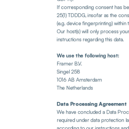
If corresponding consent has bee
25(1) TDDDG, insofar as the conse
(e.g. device fingerprinting) wit
Our host(s) will only process your
instructions regarding this data.
We use the following host:
Framer B.V.
Singel 258
1016 AB Amsterdam
The Netherlands
Data Processing Agreement
We have concluded a Data Proces
required under data protection la
according to our instructions an