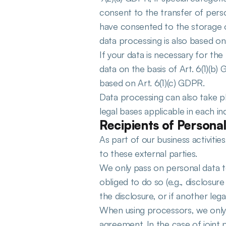
consent to the transfer of person
have consented to the storage of
data processing is also based o
If your data is necessary for th
data on the basis of Art. 6(1)(b) 
based on Art. 6(1)(c) GDPR.
Data processing can also take pl
legal bases applicable in each in
Recipients of Persona
As part of our business activitie
to these external parties.
We only pass on personal data to e
obliged to do so (e.g., disclosure
the disclosure, or if another lega
When using processors, we only t
agreement. In the case of joint 