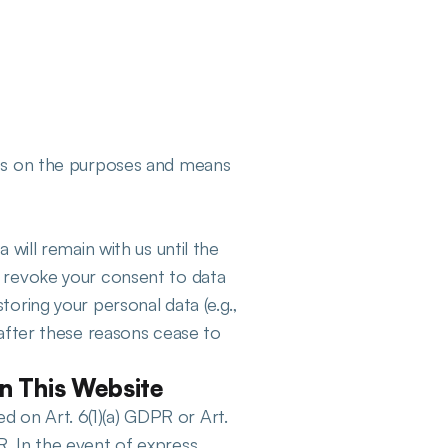
des on the purposes and means 
will remain with us until the 
r revoke your consent to data 
oring your personal data (e.g., 
 after these reasons cease to 
on This Website
 on Art. 6(1)(a) GDPR or Art. 
. In the event of express 