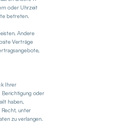
tem oder Uhrzeit
ite betreten.
leisten. Andere
bsite Verträge
ertragsangebote,
k Ihrer
 Berichtigung oder
ilt haben,
s Recht, unter
ten zu verlangen.