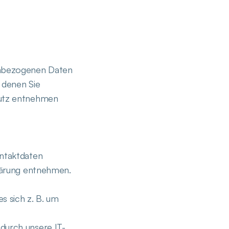
nenbezogenen Daten
 denen Sie
hutz entnehmen
ontaktdaten
klärung entnehmen.
s sich z. B. um
durch unsere IT-