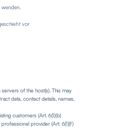
s wenden.
geschieht vor
 servers of the host(s). This may 
ract data, contact details, names, 
sting customers (Art. 6(1)(b) 
rofessional provider (Art. 6(1)(f) 