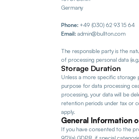
Germany
Phone:
 +49 (030) 62 93 15 64
Email:
 admin@bullton.com
The responsible party is the nat
of processing personal data (e.g.
Storage Duration
Unless a more specific storage per
purpose for data processing ceas
processing, your data will be del
retention periods under tax or co
apply.
General Information o
If you have consented to the pro
9(2)(a) GDPR, if special categor