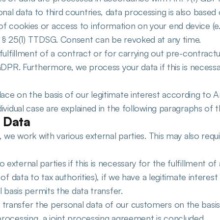
al data to third countries, data processing is also based o
 cookies or access to information on your end device (e.g.,
n § 25(1) TTDSG. Consent can be revoked at any time.
e fulfillment of a contract or for carrying out pre-contrac
GDPR. Furthermore, we process your data if this is necessary 
ace on the basis of our legitimate interest according to Ar
dividual case are explained in the following paragraphs of th
l Data
s, we work with various external parties. This may also requ
xternal parties if this is necessary for the fulfillment of a
 of data to tax authorities), if we have a legitimate interest
l basis permits the data transfer.
ransfer the personal data of our customers on the basis o
processing, a joint processing agreement is concluded.