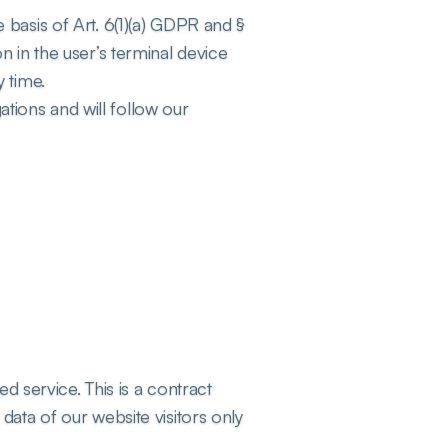
basis of Art. 6(1)(a) GDPR and § 
 in the user’s terminal device 
 time.
ations and will follow our 
ervice. This is a contract 
ata of our website visitors only 