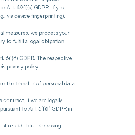
n Art. 49(1)(a) GDPR. If you 
 via device fingerprinting), 
tual measures, we process your 
to fulfill a legal obligation 
t. 6(1)(f) GDPR. The respective 
is privacy policy.
ire the transfer of personal data 
 contract, if we are legally 
 pursuant to Art. 6(1)(f) GDPR in 
f a valid data processing 